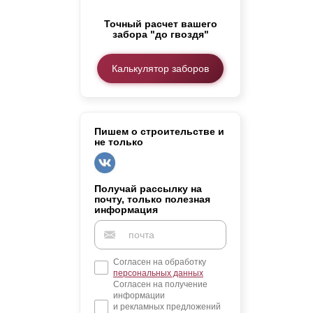
Заборы для дачи
Точный расчет вашего
Элитные заборы для коттеджей
забора "до гвоздя"
Заборы и ограждения для школ
Забор на участок 10 соток
Калькулятор заборов
Заборы и ограждения для дома
Пишем о строительстве и
не только
Получай рассылку на
почту, только полезная
информация
Согласен на обработку
персональных данных
Согласен на получение
информации
и рекламных предложений