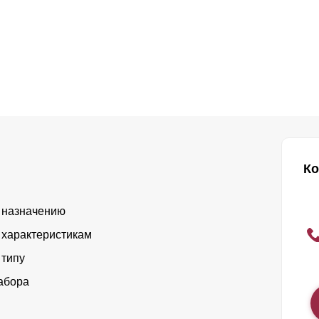
Ко
 назначению
 характеристикам
 типу
абора