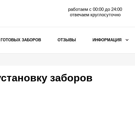
работаем с 00:00 до 24:00
отвечаем круглосуточно
 ГОТОВЫХ ЗАБОРОВ
ОТЗЫВЫ
ИНФОРМАЦИЯ
ВЫБОР ПО МАТЕРИАЛУ
Заборы с кирпичными столбами
установку заборов
Заборы из евроштакетника
горизонтального
Металлические заборы для дачи
Забор жалюзи с кирпичными столбами
Металлические заборы
Металлические ограждения