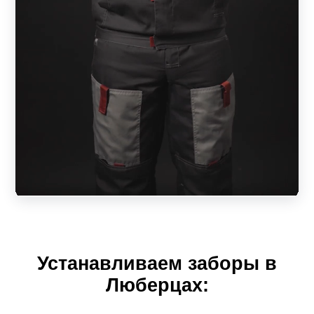
зависеть от выбранного размера пролета. А ширина
ламели повлияет на внешний вид конструкции, на
дизайн.
То есть, клиент имеет возможность приобрести
качественный и красивый забор строго по своим
размерам. Разнообразие моделей и вариаций позволит
создать ограждение своей мечты, которое будет
отвечать всем предъявляемым требованиям качества и
безопасности. Простая установка пролета не доставит
лишних хлопот. За надежным забором его обладатель
будет себя чувствовать, как за каменной стеной.
Рассмотрим секционные конструкции в зависимости от
Устанавливаем заборы в
модели.
Люберцах:
Жалюзи