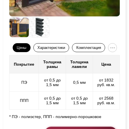
Цены
Характеристики
Комплектация
Толщина
Толщина
Покрытие
Цена
рамы
ламели
от 0,5 до
от 1832
ПЭ
0,5 мм
1,5 мм
руб. кв.м.
от 0,5 до
от 0,5 до
от 2568
ППП
1,5 мм
1,5 мм
руб. кв.м.
* ПЭ - полиэстер, ППП - полимерно-порошковое