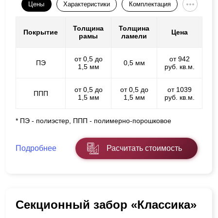
Цены
Характеристики
Комплектация
Толщина
Толщина
Покрытие
Цена
рамы
ламели
от 0,5 до
от 942
ПЭ
0,5 мм
1,5 мм
руб. кв.м.
от 0,5 до
от 0,5 до
от 1039
ППП
1,5 мм
1,5 мм
руб. кв.м.
* ПЭ - полиэстер, ППП - полимерно-порошковое
Подробнее
Расчитать стоимость
Секционный забор «Классика»