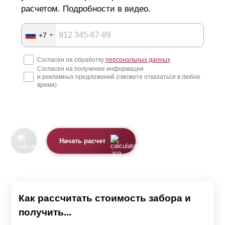
обратиться к нам и мы решим возникшие проблемы.
расчетом. Подробности в видео.
Наши опытные сотрудники смогут проконсультировать,
как по телефону, так и по видеосвязи.
+7
Забор, производимый нами, может отличаться внешним
Согласен на обработку
персональных данных
видом в зависимости от выбранной модели.
Согласен на получение информации
и рекламных предложений (сможете отказаться в любое
время)
Мы предлагаем 4 модели секции
Жалюзи.
Ранчо.
Начать расчет
Классика.
Хай-тек.
Каждая модель красива по-своему. Также все варианты
Как рассчитать стоимость забора и
качественные, надежные и имеют длительный срок
получить...
службы.