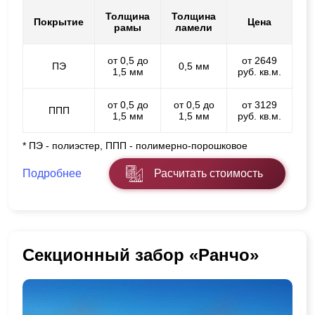
Толщина
Толщина
Покрытие
Цена
рамы
ламели
от 0,5 до
от 2649
ПЭ
0,5 мм
1,5 мм
руб. кв.м.
от 0,5 до
от 0,5 до
от 3129
ППП
1,5 мм
1,5 мм
руб. кв.м.
* ПЭ - полиэстер, ППП - полимерно-порошковое
Подробнее
Расчитать стоимость
Секционный забор «Ранчо»