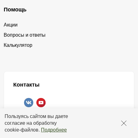
ячеистый
замки
рамы и листов. Листы к раме присоединяются
Помощь
посредством сварки. Шов получается надежный и
от производителя
аккуратный. На листе вырезается с помощью лазера
Акции
рисунок. Узор можно подобрать самостоятельно или
заборные из металла купить
замки
Вопросы и ответы
воспользоваться образцами, предложенными нами.
Калькулятор
стальной
сборной
Секционный забор такого вида позволяет, как никакой
другой, выразить свою индивидуальность и чувство
готовые заборы
производство
стиля.
готовые
производство заборных
Секции данного ограждения имеют более тяжелый вес,
Контакты
нежели модели, выполненные из ламелей. А поставка
сборные
размер
осуществляется у же в собранном виде. Поэтому для
установки такого забора потребуется спецтехника.
заборная оцинкованная купить
+7 (958) 578-17-18
Пользуясь сайтом вы даете
Общие особенности секционных заборов
оцинкованные
заборная
работаем с 00:00 до 24:00
согласие на обработку
отвечаем круглосуточно
cookie-файлов
.
Подробнее
купить из металла
Как мы видим, любой сборный забор можно подобрать