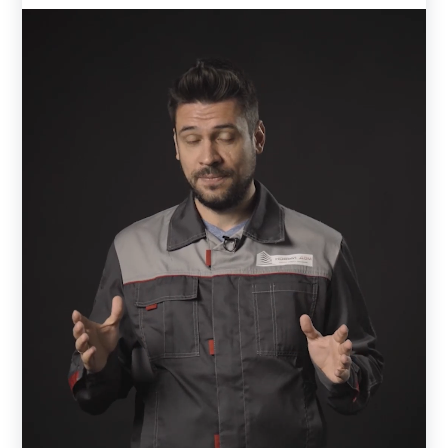
Для производства своих заборов мы используем только
качественный металл. Толщина металла может быть: 0,5
мм, 0,6 мм, 0,7 мм, 1 мм, 1,2 мм, 1,5 мм. Толщину
выбирает заказчик. От толщины стали зависит
надежность и долговечность конструкции. Чем толще
используется металл, тем дороже может обойтись забор.
Чаще всего заказывают 0,7 - 1 мм. Но все зависит от
индивидуальных предпочтений и возможностей
заказчика. Тонкий металл может не подойти для
широкого пролета.
Так как, каждый пролет - это определенное сочетание
комбинаций ламелей. То, в зависимости от модели,
может меняться количество ламелей в пролете. Также
заказчик сам решает, какой длины и ширины у него будет
каждый пролет забора. Кстати, длина ламели будет