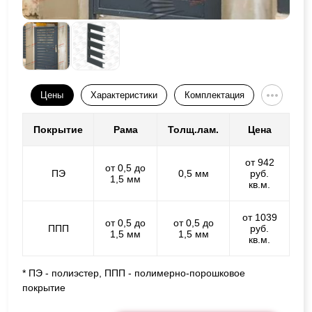
Цены
Характеристики
Комплектация
Покрытие
Рама
Толщ.лам.
Цена
от 942
от 0,5 до
ПЭ
0,5 мм
руб.
1,5 мм
кв.м.
от 1039
от 0,5 до
от 0,5 до
ППП
руб.
1,5 мм
1,5 мм
кв.м.
* ПЭ - полиэстер, ППП - полимерно-порошковое
покрытие