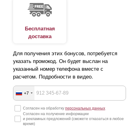
впишется в общий ландшафт участка, обеспечит его
безопасность?
Увы, на рынке есть немало недобросовестных
Бесплатная
доставка
компаний. Наобещают "Золотые горы", и технично
скроются за ними. А у вас помимо потери денег, сроки
Для получения этих бонусов, потребуется
по строительству сорваны и все планы нарушены. Как
указать промокод. Он будет выслан на
подобрать идеальный вариант люксового ограждения и
указанный номер телефона вместе с
не попасть в руки мошенников, читайте далее.
расчетом. Подробности в видео.
Подготовка к строительству забора
+7
Начнем с того, что покупка и установка забора для дачи
Согласен на обработку
персональных данных
Согласен на получение информации
или для загородного дома, крайне затратная статья
и рекламных предложений (сможете отказаться в любое
расходов. Поэтому еще на этапе составления дизайн-
время)
проекта стоит детально продумать все нюансы: