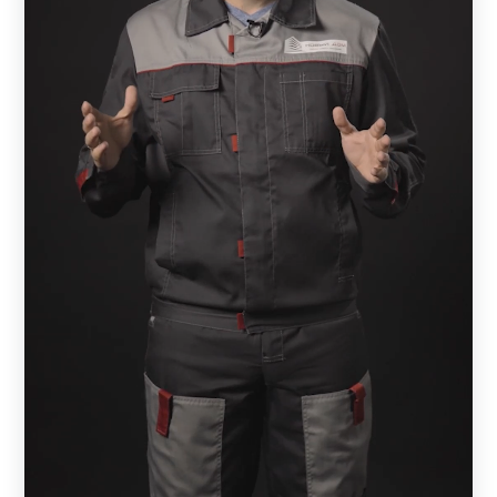
забор, который находится рядом с одноэтажным домом.
Чтобы добиться гармонии, необходимо подобрать
вариант на 1-1,5 метра. Если же ваш дом состоит из
нескольких этажей, то и забор должен быть значительно
выше.
Также важно обратить внимание на характер участка.
Если он расположен на местности с большим
перепадом высот или посреди холмов, то установка
конструкции значительно осложнится (увеличивается
бюджет). В этом случае можно выбрать более простой и
доступный вариант, который не потребует
дополнительных вложений.
Крайне важно, чтобы фасад коттеджа и лицевая часть
конструкции дополняли друг друга, создавая эффект
единой конструкции. А достигается он благодаря