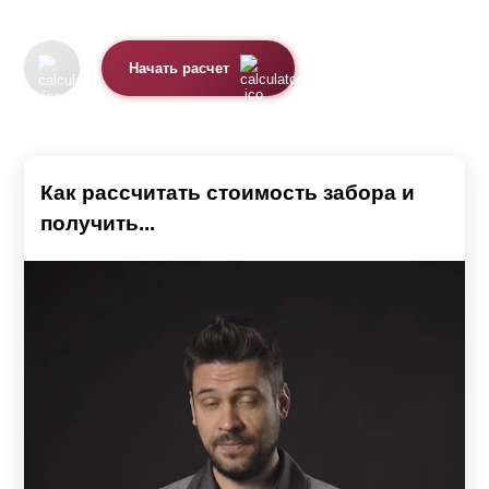
определиться с типом, дизайном и размером
конструкции, также учесть особенности рельефа участка
Начать расчет
и характеристики грунта. Так как от этого напрямую
будет зависеть размер бюджета, необходимого для
воплощения вашей задумки.
Важным нюансом является проходимость. В случае,
Как рассчитать стоимость забора и
если дом находится в центральных частях города,
получить...
лучше всего подобрать глухой вариант ограждения. Так
вы сможете избежать посторонних взглядов и создать
эффект подавления шума от проезжающего
транспорта. К тому же, высокая конструкция станет
гарантом вашей безопасности и преградит путь ворам.
Перед строительством следует учитывать размеры
участка и дома. Они должны друг другу соответствовать.
Например, не очень красиво смотрится двухметровый