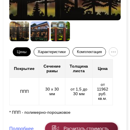
Цены
Характеристики
Комплектация
Сечение
Толщина
Покрытие
Цена
рамы
листа
от
30 х 30
от 1,5 до
11962
ППП
мм
30 мм
руб.
кв.м.
* ППП - полимерно-порошковое
Подробнее
Расчитать стоимость