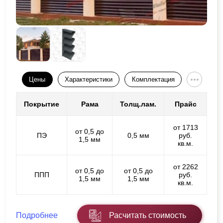
Цены
Характеристики
Комплектация
Покрытие
Рама
Толщ.лам.
Прайс
от 1713
от 0,5 до
ПЭ
0,5 мм
руб.
1,5 мм
кв.м.
от 2262
от 0,5 до
от 0,5 до
ППП
руб.
1,5 мм
1,5 мм
кв.м.
Подробнее
Расчитать стоимость