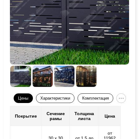
Цены
Характеристики
Комплектация
Сечение
Толщина
Покрытие
Цена
рамы
листа
от
30 х 30
от 1,5 до
11962