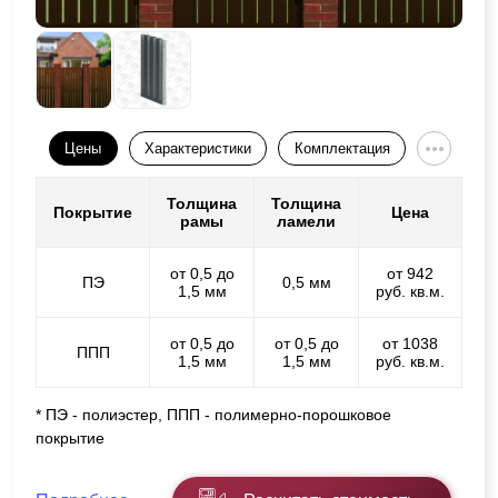
Цены
Характеристики
Комплектация
Толщина
Толщина
Покрытие
Цена
рамы
ламели
от 0,5 до
от 942
ПЭ
0,5 мм
1,5 мм
руб. кв.м.
от 0,5 до
от 0,5 до
от 1038
ППП
1,5 мм
1,5 мм
руб. кв.м.
* ПЭ - полиэстер, ППП - полимерно-порошковое
покрытие