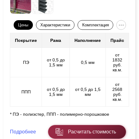
Цены
Характеристики
Комплектация
Покрытие
Рама
Наполнение
Прайс
от
от 0,5 до
1832
ПЭ
0,5 мм
1,5 мм
руб.
кв.м.
от
от 0,5 до
от 0,5 до 1,5
2568
ППП
1,5 мм
мм
руб.
кв.м.
* ПЭ - полиэстер, ППП - полимерно-порошковое
Подробнее
Расчитать стоимость