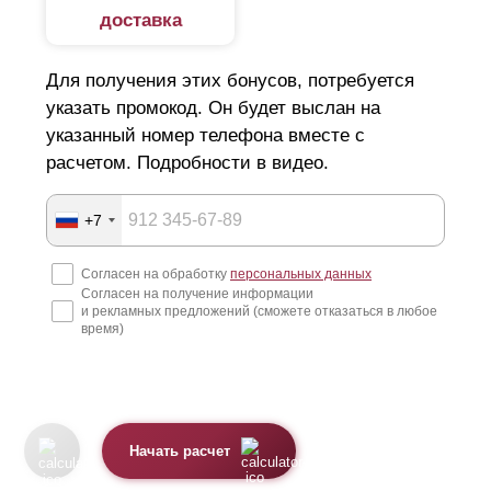
доставка
Металлические модели имеют ряд следующих
преимуществ:
Для получения этих бонусов, потребуется
указать промокод. Он будет выслан на
Простой монтаж. Возведение забора не требует
указанный номер телефона вместе с
квалификации и специального оборудования.
расчетом. Подробности в видео.
Конструкции выполняются из оцинкованной стали
толщиной 0,5—1,5 мм и предназначены для
+7
наружного использования, что обеспечивает
Согласен на обработку
персональных данных
долговечность и надежность.
Согласен на получение информации
и рекламных предложений (сможете отказаться в любое
За счет конструктивных отверстий и специальных
время)
систем креплений, забор устанавливается в
сжатые сроки. Конструкции являются
быстровозводимыми.
Декоративное покрытие — полиэстер или
Начать расчет
порошковая окраска имеет широкий выбор цветов,