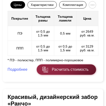
Цены
Характеристики
Комплектация
Толщина
Толщина
Покрытие
Цена
рамы
ламели
от 0,5 до
от 2649
ПЭ
0,5 мм
1,5 мм
руб. кв.м.
от 0,5 до
от 0,5 до
от 3129
ППП
1,5 мм
1,5 мм
руб. кв.м.
* ПЭ - полиэстер, ППП - полимерно-порошковое
Подробнее
Расчитать стоимость
Красивый, дизайнерский забор
«Ранчо»