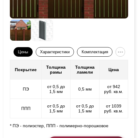
Цены
Характеристики
Комплектация
Толщина
Толщина
Покрытие
Цена
рамы
ламели
от 0,5 до
от 942
ПЭ
0,5 мм
1,5 мм
руб. кв.м.
от 0,5 до
от 0,5 до
от 1039
ППП
1,5 мм
1,5 мм
руб. кв.м.
* ПЭ - полиэстер, ППП - полимерно-порошковое