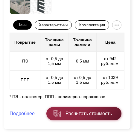
Цены
Характеристики
Комплектация
Толщина
Толщина
Покрытие
Цена
рамы
ламели
от 0,5 до
от 942
ПЭ
0,5 мм
1,5 мм
руб. кв.м.
от 0,5 до
от 0,5 до
от 1039
ППП
1,5 мм
1,5 мм
руб. кв.м.
* ПЭ - полиэстер, ППП - полимерно-порошковое
Подробнее
Расчитать стоимость