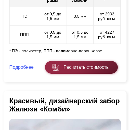
рамы
ламели
от 0,5 до
от 2933
ПЭ
0,5 мм
1,5 мм
руб. кв.м.
от 0,5 до
от 0,5 до
от 4227
ППП
1,5 мм
1,5 мм
руб. кв.м.
* ПЭ - полиэстер, ППП - полимерно-порошковое
Подробнее
Расчитать стоимость
Красивый, дизайнерский забор
Жалюзи «Комби»