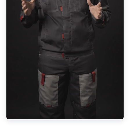
заполненного горизонтальными элементами —
ламелями. Ламели расположены под небольшим углом
друг к другу, что создает зазор в конструкции и
обеспечивает хорошую циркуляцию воздуха. Такой
забор позволяет просматривать территорию за
ограждением, но участок при этом закрытым от
посторонних глаз. Секции забора крепятся на столбы
любого типа.
Преимущества заборов-жалюзи
Ограждения-жалюзи обеспечивает максимальную
конфиденциальность вашего дома или бизнеса, а
широкая гамма ярких и стильных оттенков
придают конструкции элегантный и современный
вид.