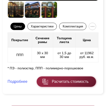
Цены
Характеристики
Комплектация
Сечение
Толщина
Покрытие
Цена
рамы
листа
30 х 30
от 1,5 до
от 11962
ППП
мм
30 мм
руб. кв.м.
* ПЭ - полиэстер, ППП - полимерно-порошковое
Подробнее
Расчитать стоимость