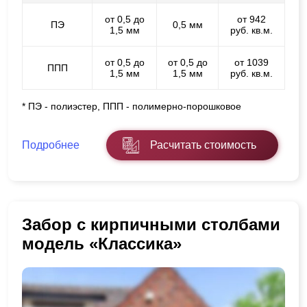
от 0,5 до
от 942
ПЭ
0,5 мм
1,5 мм
руб. кв.м.
от 0,5 до
от 0,5 до
от 1039
ППП
1,5 мм
1,5 мм
руб. кв.м.
* ПЭ - полиэстер, ППП - полимерно-порошковое
Подробнее
Расчитать стоимость
Забор с кирпичными столбами
модель «Классика»