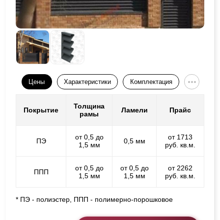
Цены
Характеристики
Комплектация
Толщина
Покрытие
Ламели
Прайс
рамы
от 0,5 до
от 1713
ПЭ
0,5 мм
1,5 мм
руб. кв.м.
от 0,5 до
от 0,5 до
от 2262
ППП
1,5 мм
1,5 мм
руб. кв.м.
* ПЭ - полиэстер, ППП - полимерно-порошковое