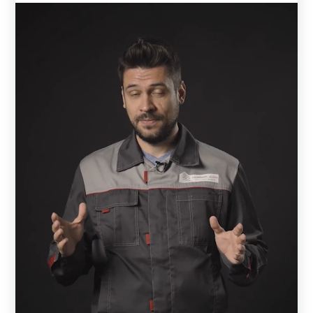
Любые модификации наших ограждений адаптированы
для монтажа на кирпичных столбах. Благодаря
конструктивным особенностям, заборы просты в
установке. Работы по возведению не требуют
специальной квалификации, ограждение вполне
реально установит самостоятельно.
Возведение столбов и фундамент
Существуют три типа фундаментов, на которые
монтируют забор со столбами из кирпича: ленточный,
столбчатый и комбинированный. Самым оптимальным
вариантом является
мелкозаглубленный
ленточный
фундамент, с армирующим каркасом. Глубина
заложения в среднем 30—90 см. Величина зависит от