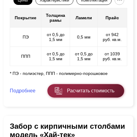
Цены
Характеристики
Комплектация
Толщина
Покрытие
Ламели
Прайс
рамы
от 0,5 до
от 942
ПЭ
0,5 мм
1,5 мм
руб. кв.м.
от 0,5 до
от 0,5 до
от 1039
ППП
1,5 мм
1,5 мм
руб. кв.м.
* ПЭ - полиэстер, ППП - полимерно-порошковое
Подробнее
Расчитать стоимость
Забор с кирпичными столбами
модель «Хай-тек»