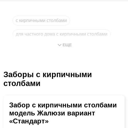
с кирпичными столбами
для частного дома с кирпичными столбами
ЕЩЕ
на кирпичных столбах
строительство с кирпичными столбами
Заборы с кирпичными
зеленый с кирпичными столбами
столбами
расчет стоимости с кирпичными столбами
Забор с кирпичными столбами
модель Жалюзи вариант
«Стандарт»