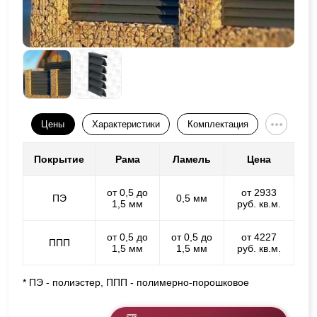
Цены
Характеристики
Комплектация
Покрытие
Рама
Ламель
Цена
от 0,5 до
от 2933
ПЭ
0,5 мм
1,5 мм
руб. кв.м.
от 0,5 до
от 0,5 до
от 4227
ППП
1,5 мм
1,5 мм
руб. кв.м.
* ПЭ - полиэстер, ППП - полимерно-порошковое