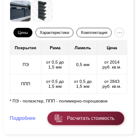
Цены
Характеристики
Комплектация
Покрытие
Рама
Ламель
Цена
от 0,5 до
от 2014
ПЭ
0,5 мм
1,5 мм
руб. кв.м.
от 0,5 до
от 0,5 до
от 2843
ППП
1,5 мм
1,5 мм
руб. кв.м.
* ПЭ - полиэстер, ППП - полимерно-порошковое
Подробнее
Расчитать стоимость