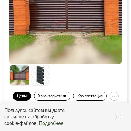
Цены
Характеристики
Комплектация
Пользуясь сайтом вы даете
Толщина
Толщина
Покрытие
Прайс
рамы
ламели
согласие на обработку
cookie-файлов
.
Подробнее
от 0,5 до
от 2933