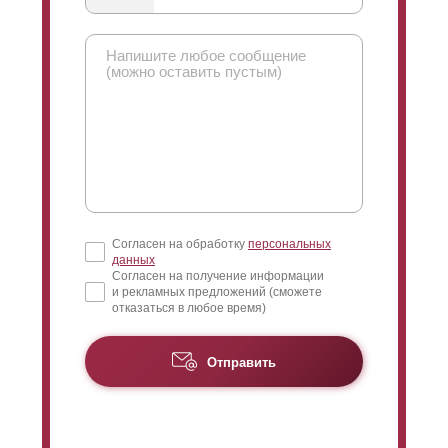
смотреть с лицевой стороны, то видно будет только
небо, а не участок. А вот с внутренней стороны
забора обзор будет, наоборот, направлен на нижнюю
часть пространства. Поэтому с участка можно
просматривать, что происходит на дороге и вблизи
забора, а вот снаружи никак нельзя увидеть участок.
С помощью нахлеста можно максимально снизить
обзор.
Согласен на обработку
персональных
данных
Согласен на получение информации
и рекламных предложений (сможете
отказаться в любое время)
Отправить