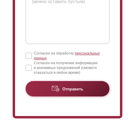
высота, которая в максимальном варианте составит
110 мм. Есть и еще одна особенность «
люксового
»
варианта, когда высота
ламели
меняется
соответственно изменению профиля, что
непосредственно влияет на выбор степени нахлеста.
Но о нахлесте расскажем ниже.
Согласен на обработку
персональных
данных
Согласен на получение информации
и рекламных предложений (сможете
отказаться в любое время)
Отправить