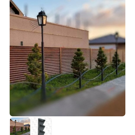
используемых материалов и трудовых затрат,
учитывать при их выборе.
необходимых на производство конструкции.
Так,
полиэстерное
покрытие наносится на заводах
Например, чтобы сделать одну секцию «Люкс»
наших поставщиков, которые самостоятельно
глубиной 50 мм и высотой 110 мм без использования
покрывают каждый лист металла специальным
нахлеста, потребуется использовать меньше стали,
покрытием, толщиной 40-60 микрон. Говоря о
чем на такую же конструкцию, но с глубиной 80 мм и
качестве, нужно заметить, что чем толще покрытие,
нахлестом 20 мм. Соответственно меняется
тем оно надежней. Также сталь может покрываться
трудоемкость работы, отсюда и выплывает разница в
как с одной стороны, так и с двух, зависимо от того,
цене. Таким образом заказчик платит только за
для каких целей она будет использоваться. Если
расходы материалов и зарплату, выплачиваемую
покрытие наносится только с одной стороны, то с
работникам.
другой металл грунтуется, чтобы обеспечить его
защиту от воздействия окружающей среды.
Соответственно, оба варианта сильно отличаются
по стоимости, зависимо от количества используемых
материалов для производства конкретного листа.
Единственным недостатком такого выбора покрытия
является то, что поскольку листы металла уже
приходят к нам с покрытием, чтобы случайно его не