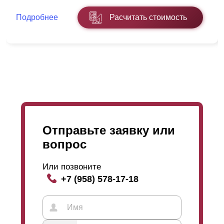
Подробнее
Расчитать стоимость
Усилитель представляет собой планку, которая
закрепляется на изнанке забора, чтобы ламели
(длиной более 1,5 м) не гнулись под собственным
весом. В действительности это единственный
параметр, на который повлияет видимость заклепок.
На эксплуатационные характеристики и функционал
забора они никакого влияния не оказывают, так что
выбор конструкции зависит только от вкусов самого
клиента.
Отправьте заявку или
вопрос
Что касается угла расположения ламелей, то все
зависит от того, что хозяин ожидает от всей
конструкции. Возможно, он захочет свободно
Или позвоните
просматривать всю улицу, открыв постороннему
+7 (958) 578-17-18
взгляду только возможность созерцать крышу дома и
чистое небо, чего можно достичь только при
расположении ламелей под определенным углом.
При желании, можно вообще закрыть любой обзор,