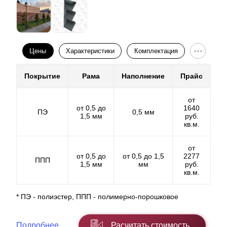
покраски. Весомое отличие между двумя покрытиями
информации, а так же для оформления заказа.
в том, что в первом меньшая линейка выбора. В
полимерно-порошковом же количество цветов не
ограничивается и вам для выбора доступен полный
спектр.
Цены
Характеристики
Комплектация
Покрытие
Рама
Наполнение
Прайс
от
от 0,5 до
1640
ПЭ
0,5 мм
1,5 мм
руб.
кв.м.
от
от 0,5 до
от 0,5 до 1,5
2277
ППП
1,5 мм
мм
руб.
кв.м.
* ПЭ - полиэстер, ППП - полимерно-порошковое
Оно напрямую влияет на функционал забора, как
описано выше о вашей конфиденциальности. С
помощью нахлеста можно
Подробнее
Расчитать стоимость