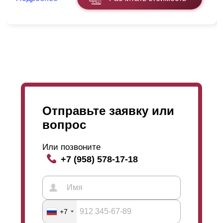
отрегулировать
просматриваемость
забора на даче.
Ее можно как повысить так и понизить. Чем меньше
нахлест, тем больше
просматриваемость
. Выбор
только ваш! Изготовим по вашим меркам и желанием
в индивидуальном порядке. Подробнее и наглядно
можно увидеть на картинках. Если у вас останутся
какие-то вопросы, Вы можете заказать звонок нашего
менеджера, который даст вам более точную
информацию и
объяснение
.
Отправьте заявку или
вопрос
Или позвоните
+7 (958) 578-17-18
Данный вариант является базовым забором среди
наших заборов. Дизайн простой, массивный и
брутальный. В этой модели относительно других
моделей нашей линейки меньше горизонтальных
линий и разнообразных изгибов, а больше ровных
+7
поверхностей. Такой дизайн выглядит простым и